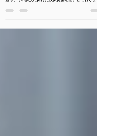
む地域別政策
自由民主党号外9月号では、やすおか宏武が取り組む地
域別政策を掲載しています。 皆様の生活に直結する課
題や、その解決に向けた政策提案を紹介しておりま
す。 地域の未来を共に創り上げるために、ぜひ一度ご
覧いただきたいと考えております。