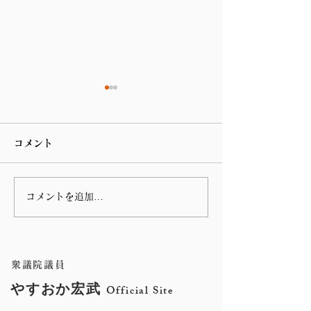
コメント
コメントを追加…
3月22日(金)に開催予定
3月15日(金)
の、「地域活性化・こど
の、国土交通委
も政策・デジタル社会形
いて質問の機会
衆議院議員
成に関する特別委員会」
きました。
やすおか宏武
Official Site
において質問の機会をい