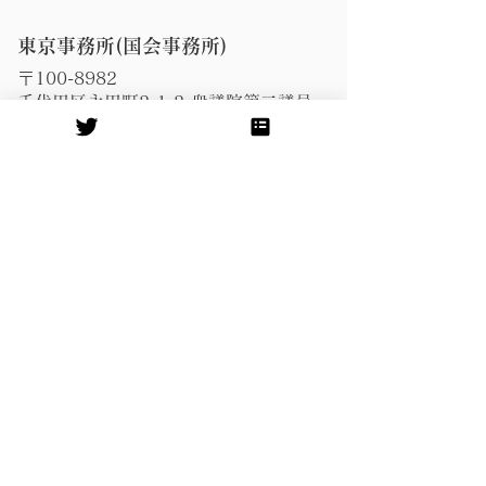
ただきました。
東京事務所(国会事務所)
〒100-8982
千代田区永田町2-1-2 衆議院第二議員
会館704号室
Tel:
03-3508-7414
Fax:
03-3508-3894
​鹿児島事務所
〒891-0114
鹿児島市小松原2-14-15新西ビル2階
Tel:
099-296-8948
Fax:
099-296-8943
​奄美事務所
〒894-0021
奄美市名瀬伊津部町20-10