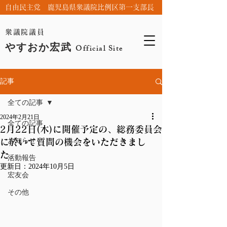
自由民主党 鹿児島県衆議院比例区第一支部長
衆議院議員
やすおか宏武
Official Site
記事
全ての記事
2024年2月21日
全ての記事
2月22日(木)に開催予定の、総務委員会
お知らせ
に於いて質問の機会をいただきまし
た。
活動報告
更新日：
2024年10月5日
宏友会
その他