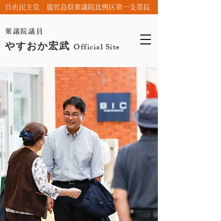
自由民主党 鹿児島県衆議院比例区第一支部長
衆議院議員
やすおか宏武
Official Site