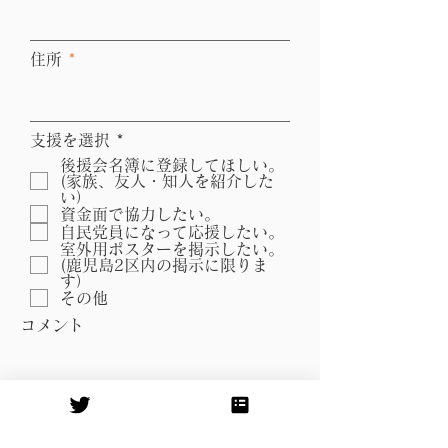
住所
必
支援を選択
*
須
後援会名簿に登録してほしい。
項
(家族、友人・知人を紹介した
目
い）
資金面で協力したい。
自民党員になって応援したい。
室外用ポスターを掲示したい。
(鹿児島2区内の掲示に限りま
す）
その他
コメント