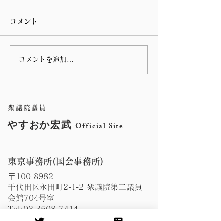
コメント
コメントを追加…
3月22日(金)に開催予定
2月28日(水)
の、「地域活性化・こど
の、予算委員会
も政策・デジタル社会形
質問の機会をい
衆議院議員
成に関する特別委員会」
した。
やすおか宏武
Official Site
において質問の機会をい
ただきました。
東京事務所(国会事務所)
〒100-8982
千代田区永田町2-1-2 衆議院第二議員
会館704号室
Tel:
03-3508-7414
Fax:
03-3508-3894