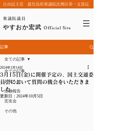
自由民主党 鹿児島県衆議院比例区第一支部長
衆議院議員
やすおか宏武
Official Site
記事
全ての記事
2024年3月14日
全ての記事
3月15日(金)に開催予定の、国土交通委
お知らせ
員会において質問の機会をいただきま
した。
活動報告
更新日：
2024年10月5日
宏友会
その他