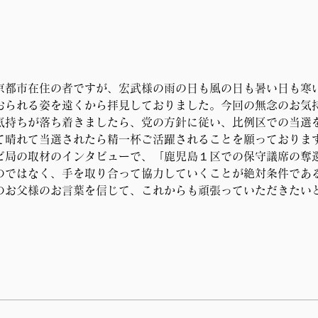
3月22日(金)に開催予定の、
3月
「地域活性化・こども政策・
国土
デジタル社会形成に関する特
の機
京都市在住の者ですが、宏武様の雨の日も風の日も暑い日も寒
別委員会」において質問の機
おられる姿を遠くから拝見しておりました。今回の無念のお気
気持ちが落ち着きましたら、党の方針に従い、比例区での当選
会をいただきました。
て晴れて当選されたら精一杯ご活躍されることを願っておりま
ビ局の取材のインタビューで、「鹿児島１区での保守議席の奪
のではなく、手を取り合って協力していくことが絶対条件であ
のお父様のお言葉を信じて、これからも頑張っていただきたい