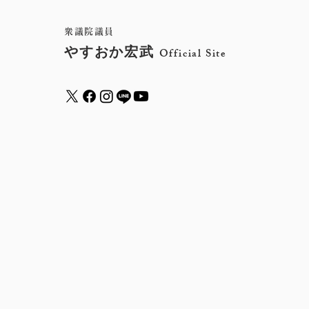
衆議院議員
やすおか宏武
Official Site