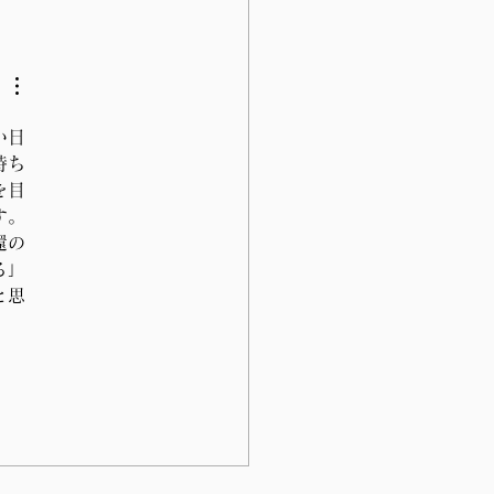
15日(金)に開催予定の、
交通委員会において質問
会をいただきました。
い日
持ち
を目
す。
還の
る」
と思