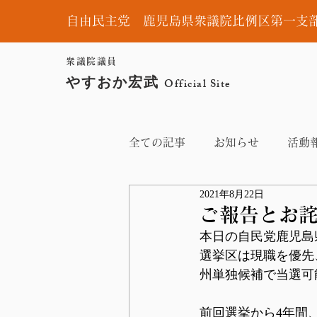
自由民主党 鹿児島県衆議院比例区第一支
衆議院議員
やすおか宏武
Official Site
全ての記事
お知らせ
活動
2021年8月22日
ご報告とお
本日の自民党鹿児島
選挙区は現職を優先
州単独候補で当選可
前回選挙から4年間