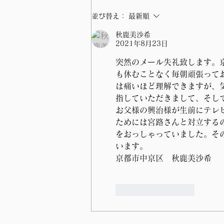
自由民主号外 やすおか宏武
並び替え：
最新順
が取り組む地域別政策
秋鹿美沙希
2021年8月23日
突然のメール失礼致します。
も休むことなく毎朝頑張って
は痛いほど理解できますが、
指していただきまして、そし
お父様の興治様が生前にテレ
ためには宮路さんと対立する
をおっしゃっていました。そ
います。
京都市中京区　秋鹿美沙希
いいね！
返信