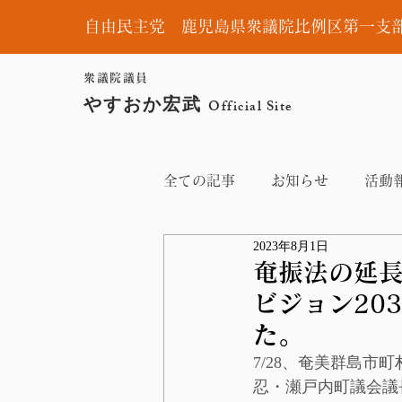
自由民主党 鹿児島県衆議院比例区第一支
衆議院議員
やすおか宏武
Official Site
全ての記事
お知らせ
活動
2023年8月1日
奄振法の延
ビジョン20
た。
7/28、奄美群島市
忍・瀬戸内町議会議