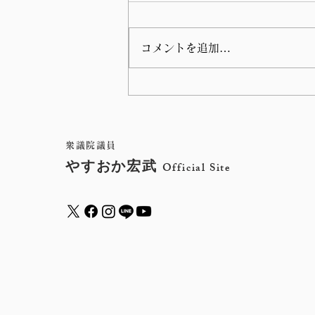
コメントを追加…
衆議院インターネット審議中
継サイトから、これまでの、
やすおか宏武の国会質問をご
衆議院議員
やすおか宏武
Official Site
覧いただけます。