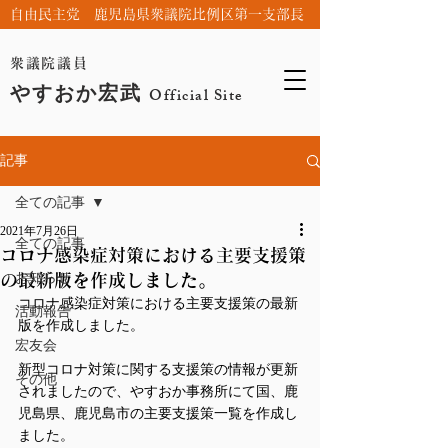
自由民主党 鹿児島県衆議院比例区第一支部長
衆議院議員
やすおか宏武
Official Site
記事
全ての記事
2021年7月26日
全ての記事
コロナ感染症対策における主要支援策
お知らせ
の最新版を作成しました。
コロナ感染症対策における主要支援策の最新
活動報告
版を作成しました。
宏友会
新型コロナ対策に関する支援策の情報が更新
その他
されましたので、やすおか事務所にて国、鹿
児島県、鹿児島市の主要支援策一覧を作成し
ました。