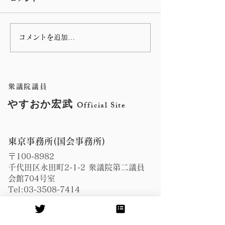
コメントを追加…
第 76回指宿温泉祭りのハ
谷山の川島病院
ンヤ踊りに参加しまし
の朝の辻立ち
た。
衆議院議員
やすおか宏武
Official Site
東京事務所(国会事務所)
〒100-8982
千代田区永田町2-1-2 衆議院第二議員
会館704号室
Tel:
03-3508-7414
Fax:
03-3508-3894