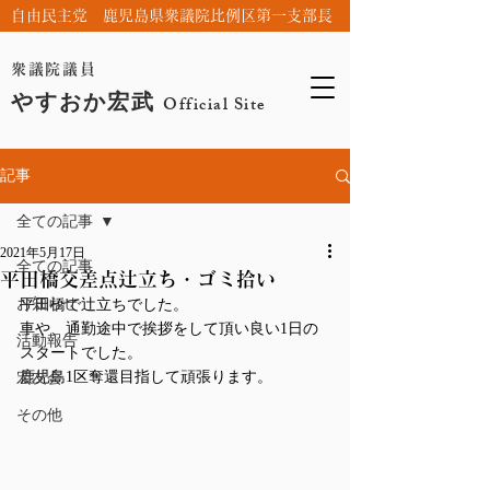
自由民主党 鹿児島県衆議院比例区第一支部長
衆議院議員
やすおか宏武
Official Site
記事
全ての記事
2021年5月17日
全ての記事
平田橋交差点辻立ち・ゴミ拾い
お知らせ
平田橋で辻立ちでした。
車や、通勤途中で挨拶をして頂い良い1日の
活動報告
スタートでした。
鹿児島1区奪還目指して頑張ります。
宏友会
その他