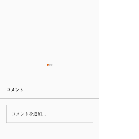
コメント
コメントを追加…
第 76回指宿温泉祭りのハ
谷山の川島病院
ンヤ踊りに参加しまし
の朝の辻立ち