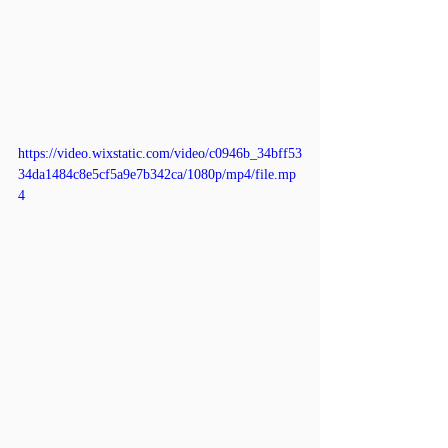
https://video.wixstatic.com/video/c0946b_34bff53
34da1484c8e5cf5a9e7b342ca/1080p/mp4/file.mp
4