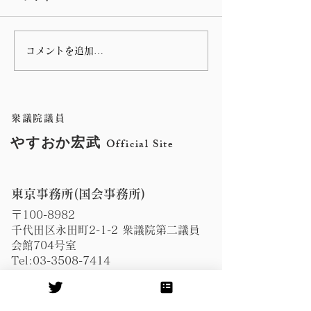
コメントを追加…
第 76回指宿温泉祭りのハ
谷山の川島病院
ンヤ踊りに参加しまし
の朝の辻立ち
た。
衆議院議員
やすおか宏武
Official Site
東京事務所(国会事務所)
〒100-8982
千代田区永田町2-1-2 衆議院第二議員
会館704号室
Tel:
03-3508-7414
Fax:
03-3508-3894