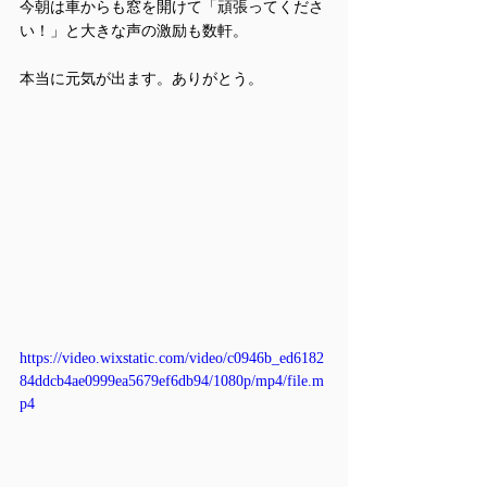
今朝は車からも窓を開けて「頑張ってくださ
い！」と大きな声の激励も数軒。
本当に元気が出ます。ありがとう。
https://video.wixstatic.com/video/c0946b_ed6182
84ddcb4ae0999ea5679ef6db94/1080p/mp4/file.m
p4