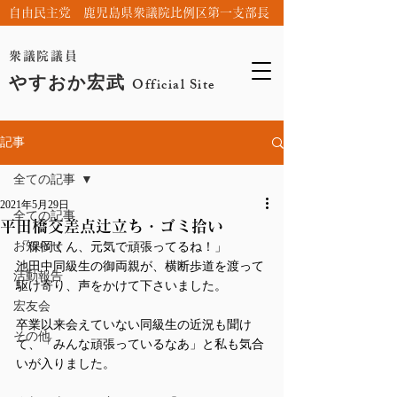
自由民主党 鹿児島県衆議院比例区第一支部長
衆議院議員
やすおか宏武
Official Site
記事
全ての記事
2021年5月29日
全ての記事
平田橋交差点辻立ち・ゴミ拾い
お知らせ
「保岡くん、元気で頑張ってるね！」
池田中同級生の御両親が、横断歩道を渡って
活動報告
駆け寄り、声をかけて下さいました。
宏友会
卒業以来会えていない同級生の近況も聞け
その他
て、「みんな頑張っているなあ」と私も気合
いが入りました。