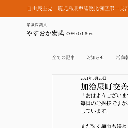
自由民主党 鹿児島県衆議院比例区第一支
衆議院議員
やすおか宏武
Official Site
全ての記事
お知らせ
活動
2021年5月20日
加治屋町交
「おはようございま
毎日のご挨拶ですが
しています。
まだ暫く梅雨も続き