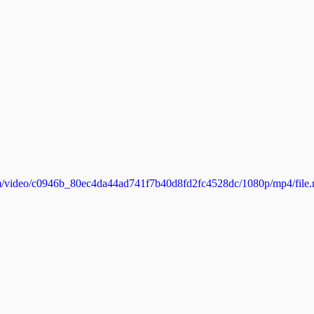
.com/video/c0946b_80ec4da44ad741f7b40d8fd2fc4528dc/1080p/mp4/file