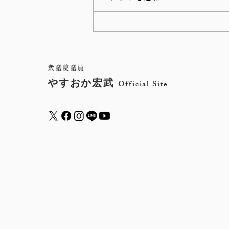
衆議院インターネット審議中
継サイトから、これまでの、
やすおか宏武の国会質問をご
衆議院議員
やすおか宏武
Official Site
覧いただけます。