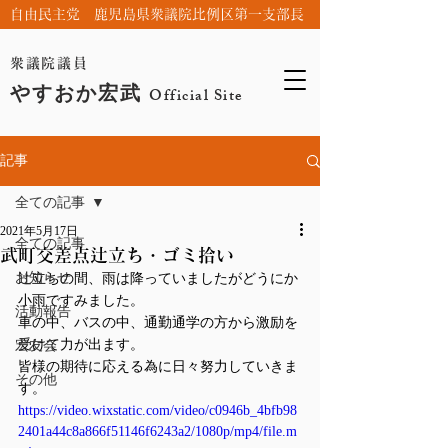
自由民主党 鹿児島県衆議院比例区第一支部長
衆議院議員
やすおか宏武
Official Site
記事
全ての記事
2021年5月17日
全ての記事
武町交差点辻立ち・ゴミ拾い
お知らせ
辻立ちの間、雨は降っていましたがどうにか
小雨ですみました。
活動報告
車の中、バスの中、通勤通学の方から激励を
受けて力が出ます。
宏友会
皆様の期待に応える為に日々努力していきま
その他
す。
https://video.wixstatic.com/video/c0946b_4bfb98
2401a44c8a866f51146f6243a2/1080p/mp4/file.m