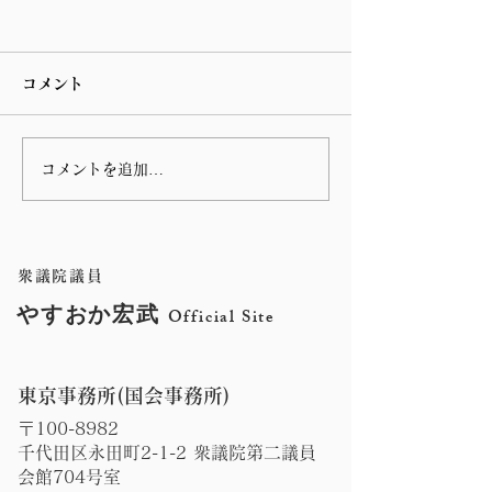
コメント
コメントを追加…
第 76回指宿温泉祭りのハ
谷山の川島病院
ンヤ踊りに参加しまし
の朝の辻立ち
た。
衆議院議員
やすおか宏武
Official Site
東京事務所(国会事務所)
〒100-8982
千代田区永田町2-1-2 衆議院第二議員
会館704号室