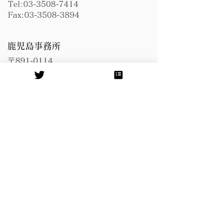
Tel:
03-3508-7414
Fax:
03-3508-3894
​鹿児島事務所
〒891-0114
鹿児島市小松原2-14-15新西ビル2階
Tel:
099-296-8948
Fax:
099-296-8943
​奄美事務所
〒894-0021
奄美市名瀬伊津部町20-10
圓堂ハイツ1F
Tel:
0997-57-1178
Fax:
0997-57-1179