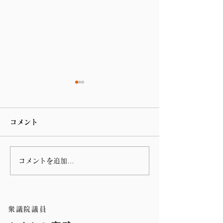
コメント
コメントを追加…
第 76回指宿温泉祭りのハ
谷山の川島病院
ンヤ踊りに参加しまし
の朝の辻立ち
た。
衆議院議員