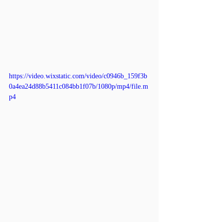
https://video.wixstatic.com/video/c0946b_159f3b
0a4ea24d88b5411c084bb1f07b/1080p/mp4/file.m
p4