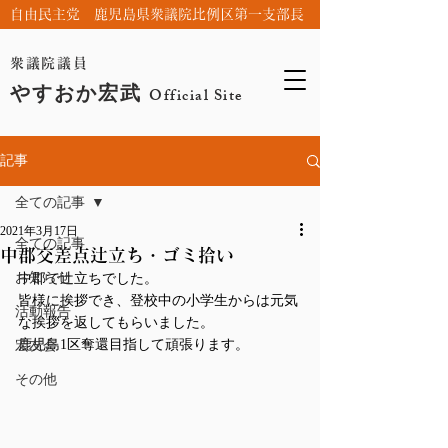
自由民主党 鹿児島県衆議院比例区第一支部長
衆議院議員
やすおか宏武
Official Site
記事
全ての記事
2021年3月17日
全ての記事
中郡交差点辻立ち・ゴミ拾い
お知らせ
中郡で辻立ちでした。
皆様に挨拶でき、登校中の小学生からは元気
活動報告
な挨拶を返してもらいました。
鹿児島1区奪還目指して頑張ります。
宏友会
その他