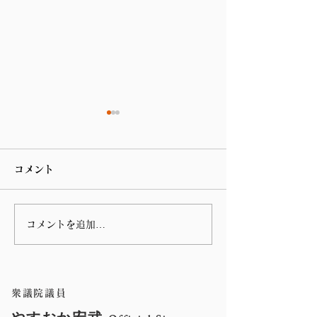
コメント
コメントを追加…
第 76回指宿温泉祭りのハ
谷山の川島病院
ンヤ踊りに参加しまし
の朝の辻立ち
た。
衆議院議員