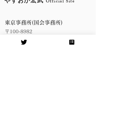
やすおか宏武
Official Site
東京事務所(国会事務所)
〒100-8982
千代田区永田町2-1-2 衆議院第二議員
会館704号室
Tel:
03-3508-7414
Fax:
03-3508-3894
​鹿児島事務所
〒891-0114
鹿児島市小松原2-14-15新西ビル2階
Tel:
099-296-8948
Fax:
099-296-8943
​奄美事務所