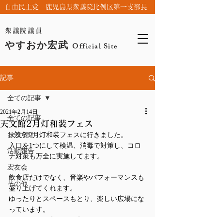
自由民主党 鹿児島県衆議院比例区第一支部長
衆議院議員
やすおか宏武
Official Site
記事
全ての記事
2021年2月14日
全ての記事
天文館2月灯和装フェス
お知らせ
天文館2月灯和装フェスに行きました。
入口を1つにして検温、消毒で対策し、コロ
活動報告
ナ対策も万全に実施してます。
宏友会
飲食店だけでなく、音楽やパフォーマンスも
その他
盛り上げてくれます。
ゆったりとスペースもとり、楽しい広場にな
っています。