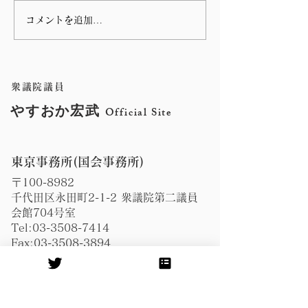
コメントを追加…
第 76回指宿温泉祭りのハ
谷山の川島病院
ンヤ踊りに参加しまし
の朝の辻立ち
た。
衆議院議員
やすおか宏武
Official Site
東京事務所(国会事務所)
〒100-8982
千代田区永田町2-1-2 衆議院第二議員
会館704号室
Tel:
03-3508-7414
Fax:
03-3508-3894
​鹿児島事務所
〒891-0114