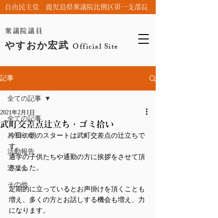
自由民主党 鹿児島県衆議院比例区第一支部長
衆議院議員
やすおか宏武
Official Site
記事
全ての記事
2021年2月1日
全ての記事
武町交差点辻立ち・ゴミ拾い
お知らせ
今日の朝のスタートは武町交差点の辻立ちで
す。
活動報告
通学の子供たちや通勤の方に挨拶をさせて頂
きました。
宏友会
その他
定期的に立っているとお声掛けを頂くことも
増え、多くの方とお話しする機会も増え、力
になります。