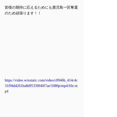
皆様の期待に応えるためにも鹿児島一区奪還
のため頑張ります！！
https://video.wixstatic.com/video/c0946b_414c4c
31f94d4261ba8d95339f40f7ae/1080p/mp4/file.m
p4