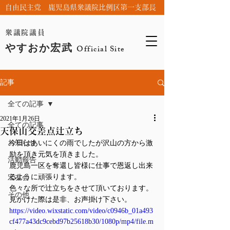
自由民主党 鹿児島県衆議院比例区第一支部長
衆議院議員
やすおか宏武
Official Site
記事
全ての記事
2021年1月26日
全ての記事
天保山交差点辻立ち
お知らせ
今日はあいにくの雨でしたが沢山の方から激
励を頂き元気を頂きました。
活動報告
鹿児島一区を奪還し皆様に仕事で恩返し出来
るように頑張ります。
宏友会
色々な所で辻立ちをさせて頂いております。
その他
見かけた際は是非、お声掛け下さい。
https://video.wixstatic.com/video/c0946b_01a493
cf477a43dc9cebd97b25618b30/1080p/mp4/file.m