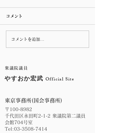
コメント
コメントを追加…
第 76回指宿温泉祭りのハ
谷山の川島病院
ンヤ踊りに参加しまし
の朝の辻立ち
た。
衆議院議員
やすおか宏武
Official Site
東京事務所(国会事務所)
〒100-8982
千代田区永田町2-1-2 衆議院第二議員
会館704号室
Tel:
03-3508-7414