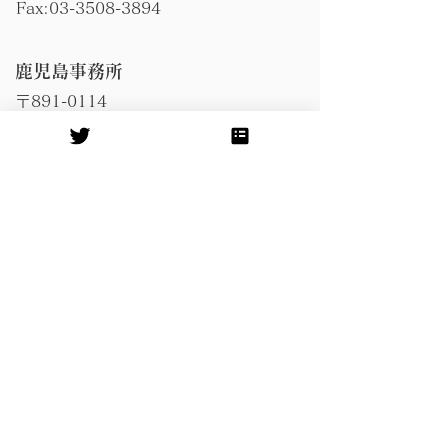
Fax:
03-3508-3894
​鹿児島事務所
〒891-0114
鹿児島市小松原2-14-15新西ビル2階
Tel:
099-296-8948
Fax:
099-296-8943
​奄美事務所
〒894-0021
奄美市名瀬伊津部町20-10
圓堂ハイツ1F
Tel:
0997-57-1178
Fax:
0997-57-1179