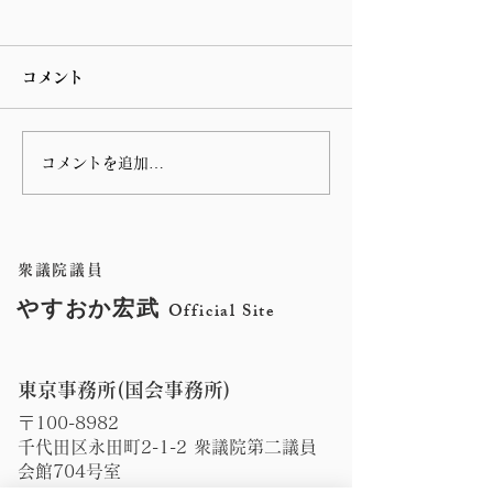
コメント
コメントを追加…
第 76回指宿温泉祭りのハ
谷山の川島病院
ンヤ踊りに参加しまし
の朝の辻立ち
た。
衆議院議員
やすおか宏武
Official Site
東京事務所(国会事務所)
〒100-8982
千代田区永田町2-1-2 衆議院第二議員
会館704号室