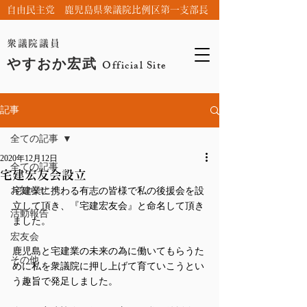
自由民主党 鹿児島県衆議院比例区第一支部長
衆議院議員
やすおか宏武
Official Site
記事
全ての記事
2020年12月12日
全ての記事
宅建宏友会設立
お知らせ
宅建業に携わる有志の皆様で私の後援会を設
立して頂き、『宅建宏友会』と命名して頂き
活動報告
ました。
宏友会
鹿児島と宅建業の未来の為に働いてもらうた
その他
めに私を衆議院に押し上げて育ていこうとい
う趣旨で発足しました。