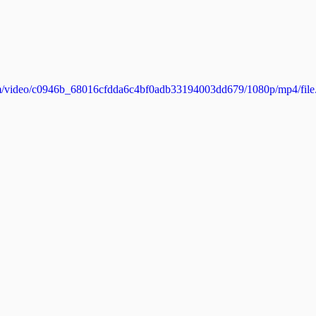
.com/video/c0946b_68016cfdda6c4bf0adb33194003dd679/1080p/mp4/fil