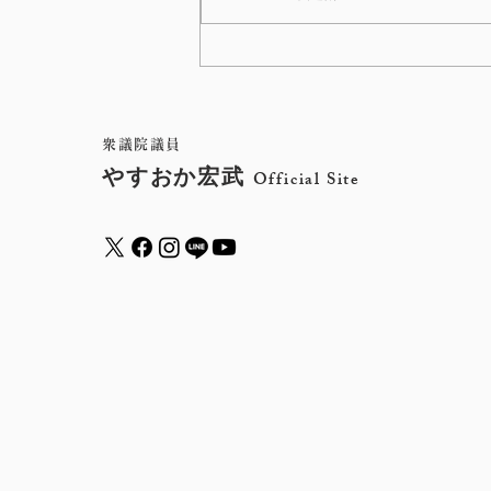
衆議院インターネット審議中
継サイトから、これまでの、
やすおか宏武の国会質問をご
衆議院議員
やすおか宏武
Official Site
覧いただけます。