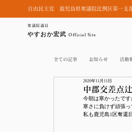
自由民主党 鹿児島県衆議院比例区第一支
衆議院議員
やすおか宏武
Official Site
全ての記事
お知らせ
活動
2020年11月11日
中郡交差点
今朝は寒かったです
寒さに負けず頑張っ
私も鹿児島1区奪還