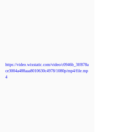
https://video.wixstatic.com/video/c0946b_3ff878a
ce3004a488aaa8010630c4978/1080p/mp4/file.mp
4