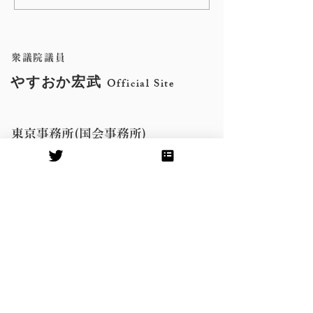
ンヤ踊りに参加しまし
の朝の辻立ち
た。
衆議院議員
やすおか宏武
Official Site
東京事務所(国会事務所)
〒100-8982
千代田区永田町2-1-2 衆議院第二議員
会館704号室
Tel:
03-3508-7414
Fax:
03-3508-3894
​鹿児島事務所
〒891-0114
鹿児島市小松原2-14-15新西ビル2階
Tel:
099-296-8948