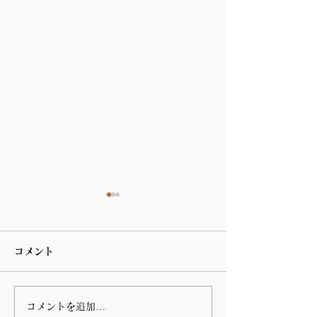
コメント
コメントを追加…
第 76回指宿温泉祭りのハ
谷山の川島病院