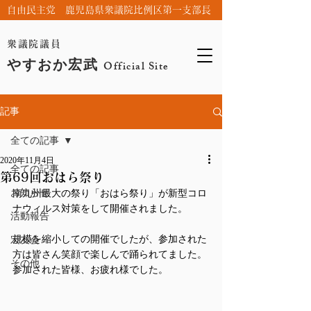
自由民主党 鹿児島県衆議院比例区第一支部長
衆議院議員
やすおか宏武
Official Site
記事
全ての記事
2020年11月4日
全ての記事
第69回おはら祭り
お知らせ
南九州最大の祭り「おはら祭り」が新型コロ
ナウィルス対策をして開催されました。
活動報告
規模を縮小しての開催でしたが、参加された
宏友会
方は皆さん笑顔で楽しんで踊られてました。
その他
参加された皆様、お疲れ様でした。