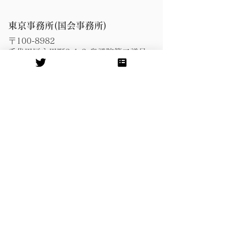
東京事務所(国会事務所)
〒100-8982
千代田区永田町2-1-2 衆議院第二議員
会館704号室
Tel:
03-3508-7414
Fax:
03-3508-3894
​鹿児島事務所
〒891-0114
鹿児島市小松原2-14-15新西ビル2階
Tel:
099-296-8948
Fax:
099-296-8943
​奄美事務所
〒894-0021