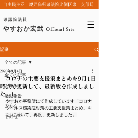
自由民主党 鹿児島県衆議院比例区第一支部長
衆議院議員
やすおか宏武
Official Site
記事
全ての記事
2020年9月4日
全ての記事
「コロナの主要支援策まとめを9月1日
お知らせ
時点で更新して、最新版を作成しまし
た。」
活動報告
やすおか事務所にて作成しています「コロナ
宏友会
ウイルス感染症対策の主要支援策まとめ」を
7月に続いて、再度、更新しました。
その他