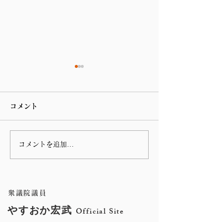
コメント
コメントを追加…
第 76回指宿温泉祭りのハ
谷山の川島病院
ンヤ踊りに参加しまし
の朝の辻立ち
た。
衆議院議員
やすおか宏武
Official Site