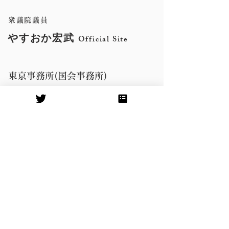
た。
衆議院議員
やすおか宏武
Official Site
東京事務所(国会事務所)
〒100-8982
千代田区永田町2-1-2 衆議院第二議員
会館704号室
Tel:
03-3508-7414
Fax:
03-3508-3894
​鹿児島事務所
〒891-0114
鹿児島市小松原2-14-15新西ビル2階
Tel:
099-296-8948
Fax:
099-296-8943