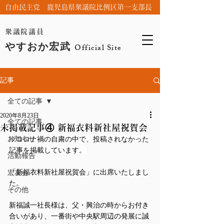
自由民主党 鹿児島県衆議院比例区第一支部長
衆議院議員
やすおか宏武
Official Site
記事
全ての記事
2020年8月23日
全ての記事
未掲載記事④ 新福衣料新社屋祝賀会
お知らせ
※コロナ禍の自粛の中で、投稿されなかった
記事を掲載しています。
活動報告
「新福衣料新社屋祝賀会」に出席いたしまし
宏友会
た。
その他
新福誠一社長様は、父・興治の時からお付き
合いがあり、一番街や中央駅周辺の発展に誠