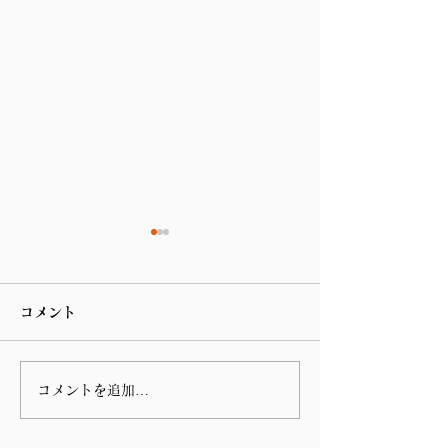
コメント
コメントを追加…
第 76回指宿温泉祭りのハ
谷山の川島病院
ンヤ踊りに参加しまし
の朝の辻立ち