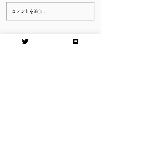
コメントを追加…
第 76回指宿温泉祭りのハ
谷山の川島病院
ンヤ踊りに参加しまし
の朝の辻立ち
た。
衆議院議員
やすおか宏武
Official Site
東京事務所(国会事務所)
〒100-8982
千代田区永田町2-1-2 衆議院第二議員
会館704号室
Tel:
03-3508-7414
Fax:
03-3508-3894
​鹿児島事務所