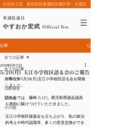
自由民主党 鹿児島県衆議院比例区第一支部長
衆議院議員
やすおか宏武
Official Site
記事
全ての記事
2019年6月15日
全ての記事
5/20(月) 玉江小学校区語る会のご報告
お知らせ
令和元年5月20(月)玉江小学校区語る会を開催
しました。
活動報告
語る会では、藤崎 たけし 鹿児島県議会議員
宏友会
も激励に駆けつけていただきました。
その他
玉江小学校区後援会も立ち上がり、私の政治
的考えや時代認識等、多くの意見交換ができ