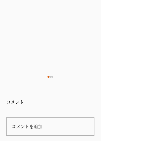
コメント
コメントを追加…
3月22日(金)に開催予定
3月15日(金)
の、「地域活性化・こど
の、国土交通委