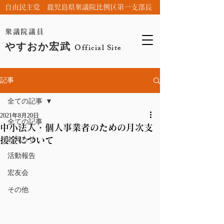
自由民主党 鹿児島県衆議院比例区第一支部長
衆議院議員
やすおか宏武
Official Site
記事
全ての記事
2021年8月20日
全ての記事
中小法人・個人事業者のための月次支
お知らせ
援金について
活動報告
宏友会
その他