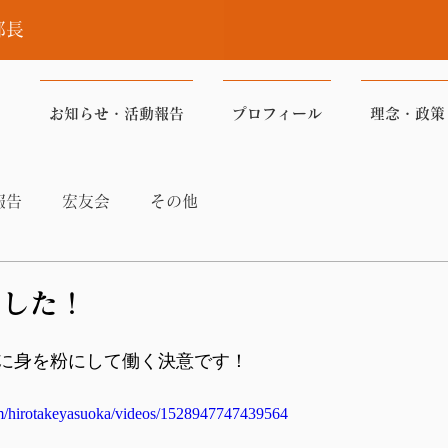
部長
お知らせ・活動報告
プロフィール
理念・政策
報告
宏友会
その他
でした！
に身を粉にして働く決意です！
m/hirotakeyasuoka/videos/1528947747439564