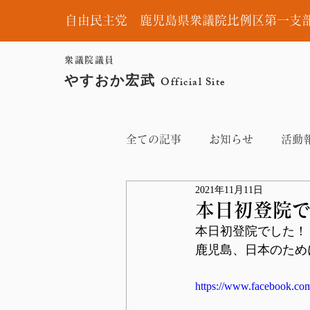
自由民主党 鹿児島県衆議院比例区第一支
衆議院議員
やすおか宏武
Official Site
全ての記事
お知らせ
活動
2021年11月11日
本日初登院
本日初登院でした！
鹿児島、日本のため
https://www.facebook.co