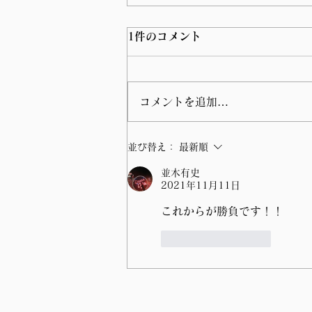
1件のコメント
コメントを追加…
比例区の当選証書授与式に参
並び替え：
最新順
列しました。
並木有史
2021年11月11日
これからが勝負です！！
いいね！
返信