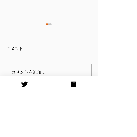
コメント
コメントを追加…
第 76回指宿温泉祭りのハ
谷山の川島病院
ンヤ踊りに参加しまし
の朝の辻立ち
た。
衆議院議員
やすおか宏武
Official Site
東京事務所(国会事務所)