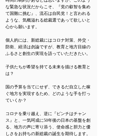
時間の制約があるとは思いますが、このよう
な緊急な状況だからこそ、『党の叡智を集め
て国難に挑む』、流石は自民党！と言われる
ような、気概溢れる総裁選であって欲しいと
心から願います。
個人的には、新総裁にはコロナ対策、外交・
防衛、経済は勿論ですが、教育と地方目線の
ふるさと創生の実現を語っていただきたい。
子供たちが希望を持てる未来を描ける教育と
は？
国の予算を当てにせず、できるだ自立した稼
ぐ地方を実現するため、どのような手を打っ
ていくか？
コロナを乗り越え、逆に『ピンチはチャン
ス』と、一気呵成に50年後の日本の基盤を創
る、地方の声に寄り添う、使命感と胆力と優
しさをお持ちの新総裁の誕生を期待します。