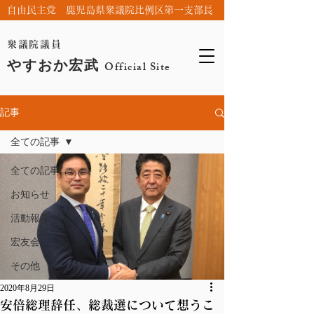
自由民主党 鹿児島県衆議院比例区第一支部長
衆議院議員
やすおか宏武
Official Site
記事
全ての記事
全ての記事
お知らせ
活動報告
宏友会
その他
2020年8月29日
安倍総理辞任、総裁選について想うこ