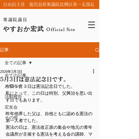
自由民主党 鹿児島県衆議院比例区第一支部長
衆議院議員
やすおか宏武
Official Site
記事
全ての記事
2020年5月3日
全ての記事
5月3日は憲法記念日です。
お知らせ
今日５月３日は憲法記念日でした。
私にとって、この日は特別、父興治を思い出
活動報告
す日でもあります。
宏友会
昨年他界した父は、自他ともに認める憲法の
その他
第一人者でした。
憲法の日は、憲法改正派の集会や地元の青年
会議所が主催する憲法を考える会の講師、マ