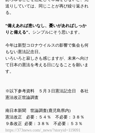
送りしていては、同じことが再び繰り返され
る。
“備えあれば患いなし、憂いがあればしっか
りと備える“、
シンプルにそう思います。
今年は新型コロナウイルスの影響で集会も何
もない憲法記念日。
いろいろと寂しさも感じますが、未来へ向け
て日本の憲法を考える日になることを願いま
す。
※以下参考資料　５月３日憲法記念日　各社
憲法改正世論調査
南日本新聞　世論調査(鹿児島県内)
憲法改正　必要：５４％　不必要：３８％
９条改正  必要：３８％　不必要：５３％
https://373news.com/_news/?storyid=119091