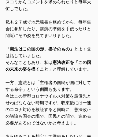
スコミからコメントを求められたりと毎年大
忙しでした。
私も２７歳で地元秘書を務めてから、毎年集
会に参加したり、講演の準備を手伝ったりと
間近にその姿を見てまいりました。
「憲法はこの国の形、姿そのもの」
とよく父
は話していました。
そんなこともあり、私は
憲法改正を「この国
の未来の姿を描くこと」
と理解しています。
一方、憲法とは「主権者の国民が国に対して
する命令」という側面もあります。
今はこの新型コロナウイルス対策を最優先と
せねばならない時期ですが、収束後には一連
のコロナ対応を検証すると同時に、憲法改正
の議論も国会の場で、国民との間で、進める
必要があるのではないかと考えます。
あらゆることを想定して準備をしないと、先