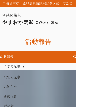
自由民主党 鹿児島県衆議院比例区第一支部長
衆議院議員
やすおか宏武
Official Site
活動報告
活動報告
全ての記事
全ての記事
お知らせ
活動報告
宏友会