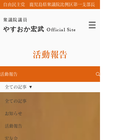
自由民主党 鹿児島県衆議院比例区第一支部長
衆議院議員
やすおか宏武
Official Site
活動報告
活動報告
全ての記事
全ての記事
お知らせ
活動報告
宏友会